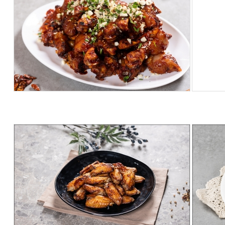
by
Jeon
89
Views
2
208
3