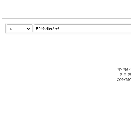
예약/문
전북 전
COPYRIG