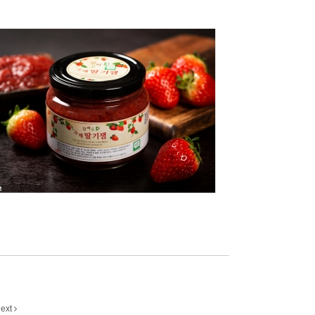
142
ext