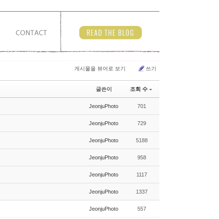
게시물을 뷰어로 보기
쓰기
글쓴이
조회 수
JeonjuPhoto
701
JeonjuPhoto
729
JeonjuPhoto
5188
JeonjuPhoto
958
JeonjuPhoto
1117
JeonjuPhoto
1337
JeonjuPhoto
557