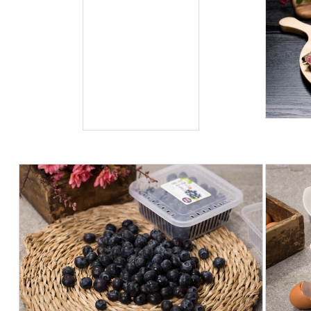
by
JeonjuPhoto
1
Views
178
217
1